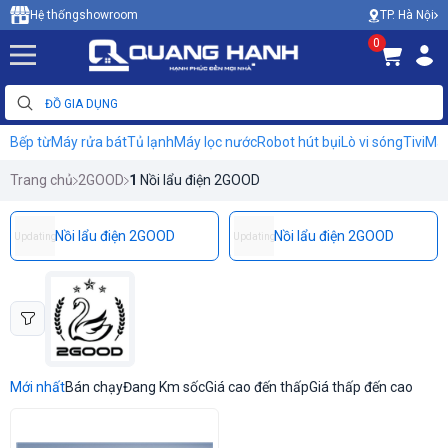
TP. Hà Nội
Hệ thống
showroom
0
Bếp từ
Máy rửa bát
Tủ lạnh
Máy lọc nước
Robot hút bụi
Lò vi sóng
Tivi
Máy
Trang chủ
2GOOD
1
Nồi lẩu điện 2GOOD
Nồi lẩu điện 2GOOD
Nồi lẩu điện 2GOOD
Updating
Updating
Mới nhất
Bán chạy
Đang Km sốc
Giá cao đến thấp
Giá thấp đến cao