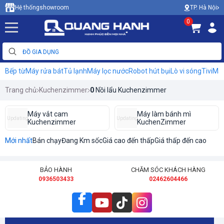
TP. Hà Nội
Hệ thống
showroom
0
Bếp từ
Máy rửa bát
Tủ lạnh
Máy lọc nước
Robot hút bụi
Lò vi sóng
Tivi
Máy
Trang chủ
Kuchenzimmer
0
Nồi lẩu Kuchenzimmer
Máy vắt cam
Máy làm bánh mì
Updating
Updating
Kuchenzimmer
KuchenZimmer
Mới nhất
Bán chạy
Đang Km sốc
Giá cao đến thấp
Giá thấp đến cao
BẢO HÀNH
CHĂM SÓC KHÁCH HÀNG
0936503433
02462604466