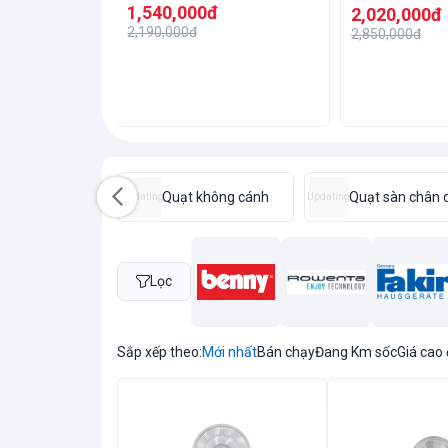
1,540,000đ
2,020,000đ
2,190,000đ
2,850,000đ
t trần
Quạt không cánh
Quạt sàn chân 
Updating
Updating
Lọc
Sắp xếp theo:
Mới nhất
Bán chạy
Đang Km sốc
Giá cao