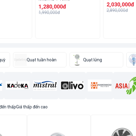
2,030,000đ
1,280,000đ
2,890,000đ
1,990,000đ
quỳ
Quạt tuần hoàn
Quạt lửng
Updating
 đến thấp
Giá thấp đến cao