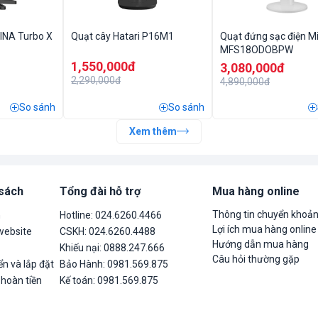
INA Turbo X
Quạt cây Hatari P16M1
Quạt đứng sạc điện M
MFS18ODOBPW
1,550,000đ
3,080,000đ
2,290,000đ
4,890,000đ
So sánh
So sánh
Xem thêm
 sách
Tổng đài hỗ trợ
Mua hàng online
Thông tin chuyển khoả
n
Hotline: 024.6260.4466
Lợi ích mua hàng online
website
CSKH: 024.6260.4488
Hướng dẫn mua hàng
Khiếu nại: 0888.247.666
Câu hỏi thường gặp
n và lắp đặt
Bảo Hành: 0981.569.875
 hoàn tiền
Kế toán: 0981.569.875