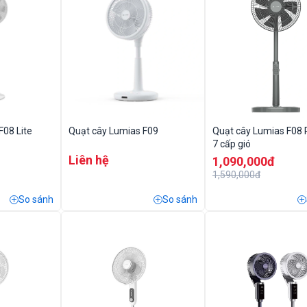
F08 Lite
Quạt cây Lumias F09
Quạt cây Lumias F08
7 cấp gió
Liên hệ
1,090,000đ
1,590,000đ
So sánh
So sánh