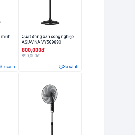
g minh
Quạt đứng bán công nghiệp
ASIAVINA VY589890
800,000đ
890,000đ
So sánh
So sánh