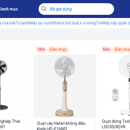
Danh mục
 rửa bát
Tủ lạnh
Máy lọc nước
Robot hút bụi
Lò vi sóng
Tivi
Máy sấy quần 
Mới
Bán chạy
Mới
Bán chạ
nghiệp Thái
Quạt đứng Tosh
Quạt cây Hatari không điều
8M1
LSD30(W)VN
khiển HD-P16M3