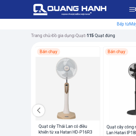
Bếp từ
Máy
Trang chủ
Đồ gia dụng
Quạt
115
Quạt đứng
Bán chạy
Bán chạy
Bán chạy
wonkoo FAH-
h
Ẻ
ền
ãi
Quạt cây Thái Lan có điều
Quạt cây công 
khiển từ xa Hatari HD-P16R3
Lan Hatari IP1