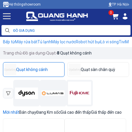
TP. Hà Nội
Hệ thống
showroom
0
Bếp từ
Máy rửa bát
Tủ lạnh
Máy lọc nước
Robot hút bụi
Lò vi sóng
Tivi
Máy
Trang chủ
Đồ gia dụng
Quạt
8
Quạt không cánh
Quạt không cánh
Quạt sàn chân quỳ
Updating
Updating
Mới nhất
Bán chạy
Đang Km sốc
Giá cao đến thấp
Giá thấp đến cao