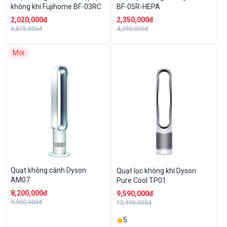
không khí Fujihome BF-03RC
BF-05R-HEPA
2,020,000đ
2,350,000đ
3,875,000đ
4,290,000đ
Mới
Quạt không cánh Dyson
Quạt lọc không khí Dyson
AM07
Pure Cool TP01
8,200,000đ
9,590,000đ
9,900,000đ
12,990,000đ
5