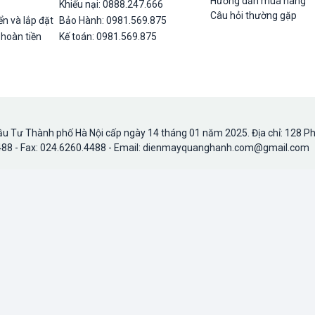
Hướng dẫn mua hàng
Khiếu nại: 0888.247.666
Câu hỏi thường gặp
n và lắp đặt
Bảo Hành: 0981.569.875
 hoàn tiền
Kế toán: 0981.569.875
u Tư Thành phố Hà Nội cấp ngày 14 tháng 01 năm 2025. Địa chỉ: 128 P
.4488 - Fax: 024.6260.4488 - Email: dienmayquanghanh.com@gmail.com