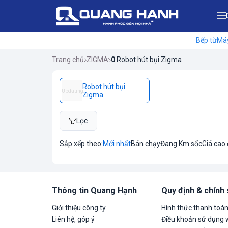
Bếp từ
Máy
Trang chủ
ZIGMA
0
Robot hút bụi Zigma
Robot hút bụi
Updating
Zigma
Lọc
Sắp xếp theo:
Mới nhất
Bán chạy
Đang Km sốc
Giá cao
Thông tin Quang Hạnh
Quy định & chính
Giới thiệu công ty
Hình thức thanh toá
Liên hệ, góp ý
Điều khoản sử dụng 