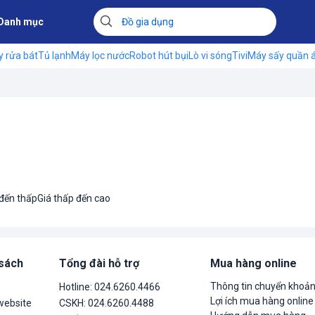
Danh mục
 rửa bát
Tủ lạnh
Máy lọc nước
Robot hút bụi
Lò vi sóng
Tivi
Máy sấy quần 
 đến thấp
Giá thấp đến cao
 sách
Tổng đài hỗ trợ
Mua hàng online
Thông tin chuyển khoả
n
Hotline: 024.6260.4466
Lợi ích mua hàng online
website
CSKH: 024.6260.4488