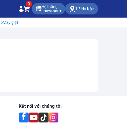
0
Hệ thống
TP. Hà Nội
showroom
áo
Máy giặt
Kết nối với chúng tôi
n