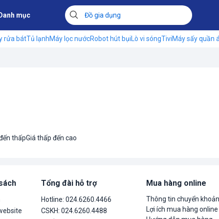
Danh mục
 rửa bát
Tủ lạnh
Máy lọc nước
Robot hút bụi
Lò vi sóng
Tivi
Máy sấy quần 
 đến thấp
Giá thấp đến cao
 sách
Tổng đài hỗ trợ
Mua hàng online
Thông tin chuyển khoả
n
Hotline: 024.6260.4466
Lợi ích mua hàng online
website
CSKH: 024.6260.4488