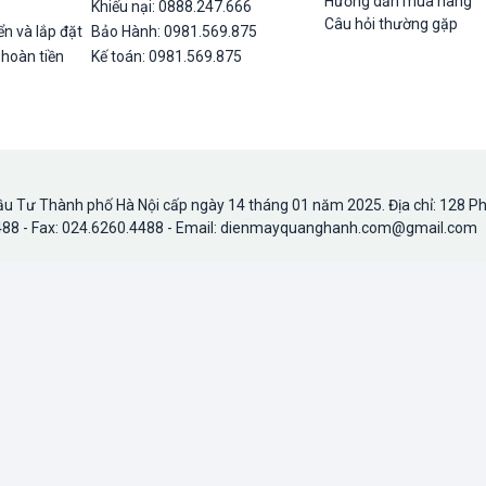
Hướng dẫn mua hàng
Khiếu nại: 0888.247.666
Câu hỏi thường gặp
n và lắp đặt
Bảo Hành: 0981.569.875
 hoàn tiền
Kế toán: 0981.569.875
u Tư Thành phố Hà Nội cấp ngày 14 tháng 01 năm 2025. Địa chỉ: 128 P
.4488 - Fax: 024.6260.4488 - Email: dienmayquanghanh.com@gmail.com