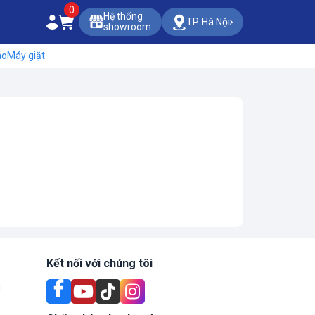
0
Hệ thống
TP. Hà Nội
showroom
áo
Máy giặt
Kết nối với chúng tôi
n