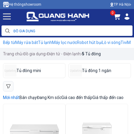
TP. Hà Nội
Hệ thống
showroom
0
Bếp từ
Máy rửa bát
Tủ lạnh
Máy lọc nước
Robot hút bụi
Lò vi sóng
Tivi
Máy
Trang chủ
Đồ gia dụng
Điện tử - Điện lạnh
5
Tủ đông
Tủ đông mini
Tủ đông 1 ngăn
Updating
Updating
Mới nhất
Bán chạy
Đang Km sốc
Giá cao đến thấp
Giá thấp đến cao