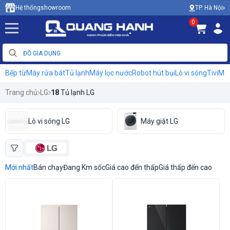
TP. Hà Nội
Hệ thống
showroom
0
Bếp từ
Máy rửa bát
Tủ lạnh
Máy lọc nước
Robot hút bụi
Lò vi sóng
Tivi
Máy
Trang chủ
LG
18
Tủ lạnh LG
Lò vi sóng LG
Máy giặt LG
Updating
Mới nhất
Bán chạy
Đang Km sốc
Giá cao đến thấp
Giá thấp đến cao