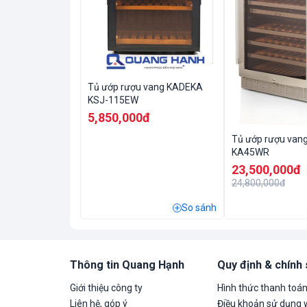
Tủ ướp rượu vang KADEKA
KSJ-115EW
5,850,000đ
Tủ ướp rượu van
KA45WR
23,500,000đ
24,800,000đ
So sánh
Thông tin Quang Hạnh
Quy định & chính
Giới thiệu công ty
Hình thức thanh toá
Liên hệ, góp ý
Điều khoản sử dụng 