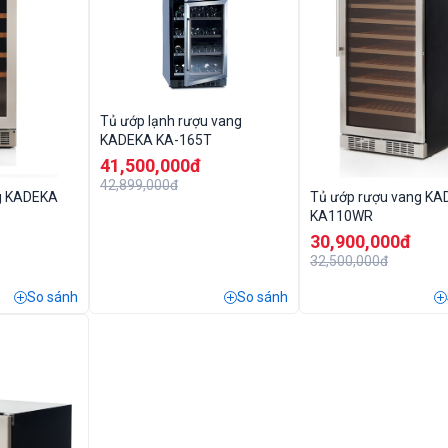
Tủ ướp lạnh rượu vang
KADEKA KA-165T
41,500,000đ
42,899,000đ
g KADEKA
Tủ ướp rượu vang K
KA110WR
30,900,000đ
32,500,000đ
So sánh
So sánh