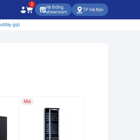
0
Hệ thống
TP. Hà Nội
showroom
áo
Máy giặt
Mới