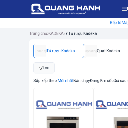
Bếp từ
Máy
Trang chủ
KADEKA
7
Tủ rượu Kadeka
Tủ rượu Kadeka
Quạt Kadeka
Updating
Updating
Lọc
Sắp xếp theo:
Mới nhất
Bán chạy
Đang Km sốc
Giá cao