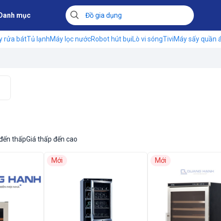
Danh mục
 rửa bát
Tủ lạnh
Máy lọc nước
Robot hút bụi
Lò vi sóng
Tivi
Máy sấy quần 
 đến thấp
Giá thấp đến cao
Mới
Mới