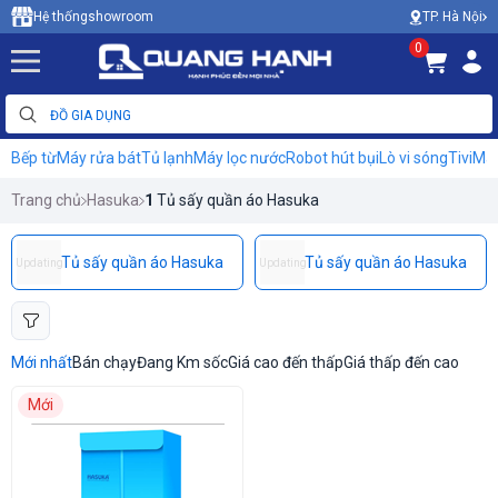
TP. Hà Nội
Hệ thống
showroom
0
Bếp từ
Máy rửa bát
Tủ lạnh
Máy lọc nước
Robot hút bụi
Lò vi sóng
Tivi
Máy
Trang chủ
Hasuka
1
Tủ sấy quần áo Hasuka
Tủ sấy quần áo Hasuka
Tủ sấy quần áo Hasuka
Updating
Updating
Mới nhất
Bán chạy
Đang Km sốc
Giá cao đến thấp
Giá thấp đến cao
Mới