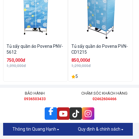
Tủ sấy quần áo Povena PNV-
Tủ sấy quần áo Povena PVN-
5612
CD1215
750,000đ
850,000đ
1,390,000đ
1,290,000đ
5
BẢO HÀNH
CHĂM SÓC KHÁCH HÀNG
0936503433
02462604466
Thông tin Quang Hạnh
Quy định & chính sách