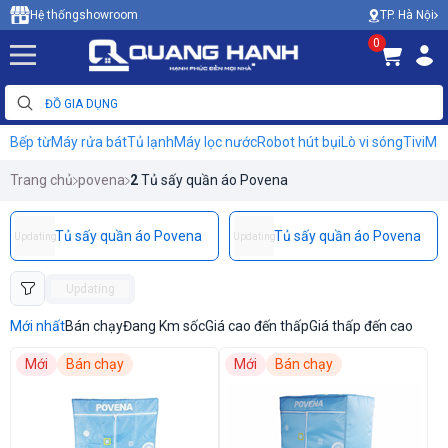
TP. Hà Nội
Hệ thống
showroom
0
Bếp từ
Máy rửa bát
Tủ lạnh
Máy lọc nước
Robot hút bụi
Lò vi sóng
Tivi
Máy
Trang chủ
povena
2
Tủ sấy quần áo Povena
Tủ sấy quần áo Povena
Tủ sấy quần áo Povena
Updating
Updating
Updating
Mới nhất
Bán chạy
Đang Km sốc
Giá cao đến thấp
Giá thấp đến cao
Mới
Bán chạy
Mới
Bán chạy