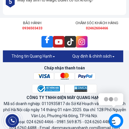
Máy xay sinh tố Magic Bullet có tốt không?
5
BẢO HÀNH
CHĂM SÓC KHÁCH HÀNG
0936503433
02462604466
Thông tin Quang Hạnh
Quy định & chính sách
Chấp nhận thanh toán
CÔNG TY TNHH ĐIỆN MÁY QUANG HẠNH
Xin chào!
Mã số doanh nghiệp: 0110935817 do Sở Kế Hoạch và Đầu Tư Thành
phố Hà Nội cấp ngày 14 tháng 01 năm 2025. Địa chỉ: 128 Phố Nguyễn
Văn Lộc, Phường Hà Đông, TP Hà Nội.
Điện thoại: 024 6260 4466 - 0981.569.875 - 024.6260.4488 - Fax:
024.6260.4488 - Email: dienmayquanghanh.com@gmail.com