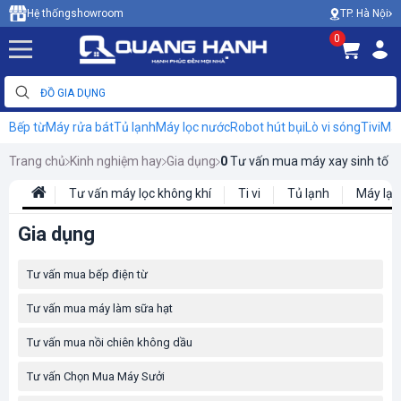
TP. Hà Nội
Hệ thống
showroom
0
Bếp từ
Máy rửa bát
Tủ lạnh
Máy lọc nước
Robot hút bụi
Lò vi sóng
Tivi
Máy
Trang chủ
Kinh nghiệm hay
Gia dụng
0
Tư vấn mua máy xay sinh tố
Tư vấn máy lọc không khí
Ti vi
Tủ lạnh
Máy lạn
Gia dụng
Tư vấn mua bếp điện từ
Tư vấn mua máy làm sữa hạt
Tư vấn mua nồi chiên không dầu
Tư vấn Chọn Mua Máy Sưởi