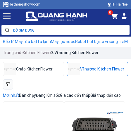
TP. Hà Nội
Hệ thống
showroom
0
Bếp từ
Máy rửa bát
Tủ lạnh
Máy lọc nước
Robot hút bụi
Lò vi sóng
Tivi
Máy
Trang chủ
Kitchen Flower
2
Vỉ nướng Kitchen Flower
Chảo KitchenFlower
Vỉ nướng Kitchen Flower
Updating
Updating
Mới nhất
Bán chạy
Đang Km sốc
Giá cao đến thấp
Giá thấp đến cao