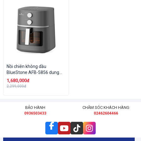
Nồi chiên không dầu
BlueStone AFB-5856 dung
tích 7 lít
1,680,000đ
2,299,000đ
BẢO HÀNH
CHĂM SÓC KHÁCH HÀNG
0936503433
02462604466