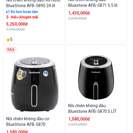
Nồi chiên không dầu hơi nước
Bluestone AFB-5871 5.5 lít
BlueStone AFB-5895 24 lít
Rẻ hơn hoàn tiền
1,430,000đ
Siêu khuyến mãi
2,690,000đ
5,250,000đ
7,990,000đ
5
Mới
Nồi chiên không dầu
Bluestone AFB-5870 5 LÍT
Nồi chiên không dầu cơ
1,580,000đ
BlueStone AFB-5870
2,650,000đ
1,580,000đ