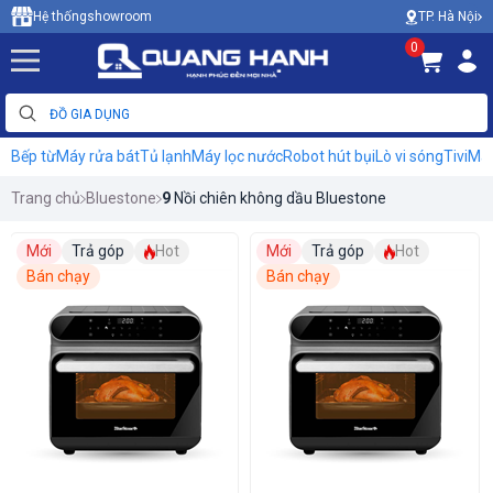
TP. Hà Nội
Hệ thống
showroom
0
Bếp từ
Máy rửa bát
Tủ lạnh
Máy lọc nước
Robot hút bụi
Lò vi sóng
Tivi
Máy
Trang chủ
Bluestone
9
Nồi chiên không dầu Bluestone
Mới
Trả góp
Hot
Mới
Trả góp
Hot
Bán chạy
Bán chạy