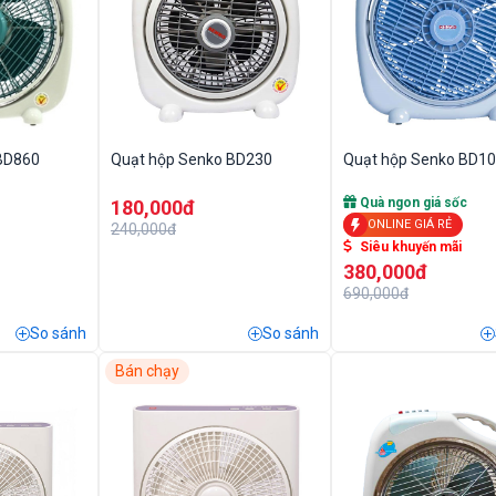
 BD860
Quạt hộp Senko BD230
Quạt hộp Senko BD1
Quà ngon giá sốc
180,000đ
ONLINE GIÁ RẺ
240,000đ
Siêu khuyến mãi
380,000đ
690,000đ
So sánh
So sánh
Bán chạy