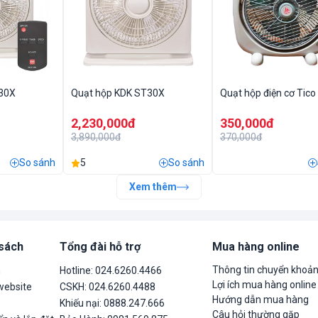
30X
Quạt hộp KDK ST30X
Quạt hộp điện cơ Tic
2,230,000đ
350,000đ
3,890,000đ
370,000đ
So sánh
5
So sánh
Xem thêm
 sách
Tổng đài hỗ trợ
Mua hàng online
Thông tin chuyển khoả
n
Hotline: 024.6260.4466
Lợi ích mua hàng online
website
CSKH: 024.6260.4488
Hướng dẫn mua hàng
Khiếu nại: 0888.247.666
Câu hỏi thường gặp