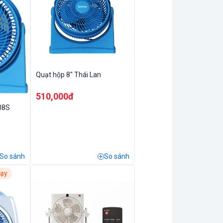
Quạt hộp 8" Thái Lan
510,000đ
08S
So sánh
So sánh
hạy