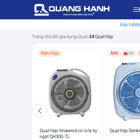
Bếp từ
Máy
Trang chủ
Đồ gia dụng
Quạt
24
Quạt hộp
Bán chạy
Mới
Hot
nd có rơ le tự
Quạt hộp Vinawind có rơ le tự
Quạt hộp Senk
ngắt QH300-TL