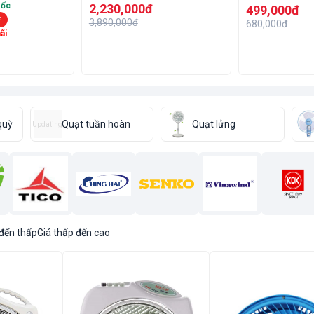
sốc
2,230,000đ
499,000đ
Ẻ
3,890,000đ
680,000đ
ãi
quỳ
Quạt tuần hoàn
Quạt lửng
Updating
 đến thấp
Giá thấp đến cao