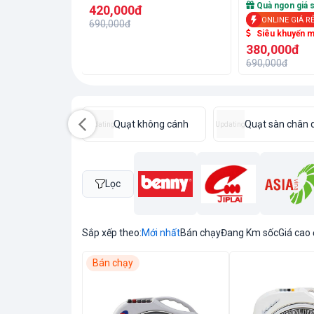
Quà ngon giá 
420,000đ
ONLINE GIÁ R
690,000đ
Siêu khuyến m
380,000đ
690,000đ
t trần
Quạt không cánh
Quạt sàn chân 
Updating
Updating
Lọc
Sắp xếp theo:
Mới nhất
Bán chạy
Đang Km sốc
Giá cao
Bán chạy