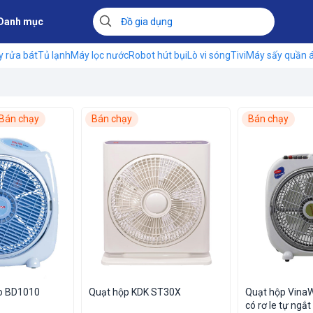
Danh mục
 rửa bát
Tủ lạnh
Máy lọc nước
Robot hút bụi
Lò vi sóng
Tivi
Máy sấy quần 
Bán chạy
Bán chạy
Bán chạy
o BD1010
Quạt hộp KDK ST30X
Quạt hộp Vina
có rơ le tự ngắt