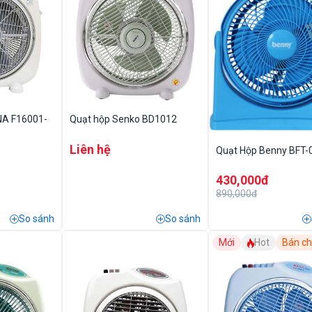
NA F16001-
Quạt hộp Senko BD1012
Liên hệ
Quạt Hộp Benny BFT-
430,000đ
890,000đ
So sánh
So sánh
Mới
Hot
Bán c