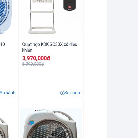
010
Quạt hộp KDK SC30X có điều
khiển
3,970,000đ
5,790,000đ
So sánh
So sánh