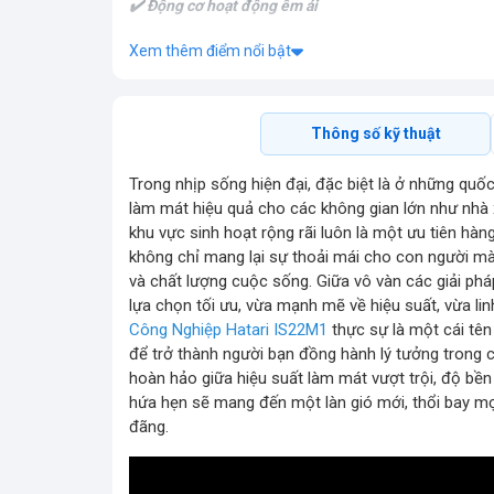
✔️ Động cơ hoạt động êm ái
✔️ Độ bền cao
Xem thêm điểm nổi bật
✔️ Kiểu dáng tinh tế sang trọng
Thông số kỹ thuật
Trong nhịp sống hiện đại, đặc biệt là ở những quốc
làm mát hiệu quả cho các không gian lớn như nhà 
khu vực sinh hoạt rộng rãi luôn là một ưu tiên h
không chỉ mang lại sự thoải mái cho con người mà
và chất lượng cuộc sống. Giữa vô vàn các giải ph
Đ
lựa chọn tối ưu, vừa mạnh mẽ về hiệu suất, vừa li
Công Nghiệp Hatari IS22M1
thực sự là một cái tên
để trở thành người bạn đồng hành lý tưởng trong c
hoàn hảo giữa hiệu suất làm mát vượt trội, độ bền
hứa hẹn sẽ mang đến một làn gió mới, thổi bay mọ
đãng.