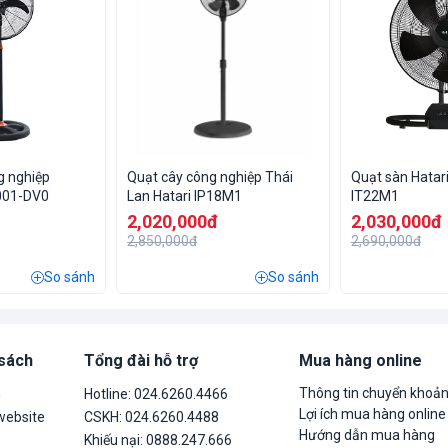
g nghiệp
Quạt cây công nghiệp Thái
Quạt sàn Hatari
001-DV0
Lan Hatari IP18M1
IT22M1
2,020,000đ
2,030,000đ
2,850,000đ
2,690,000đ
So sánh
So sánh
 sách
Tổng đài hỗ trợ
Mua hàng online
Thông tin chuyển khoả
n
Hotline: 024.6260.4466
Lợi ích mua hàng online
website
CSKH: 024.6260.4488
Hướng dẫn mua hàng
Khiếu nại: 0888.247.666