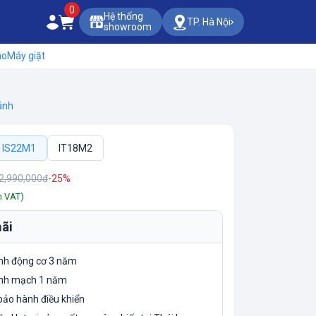
0
Hệ thống
TP. Hà Nội
showroom
áo
Máy giặt
ánh
IS22M1
IT18M2
2,990,000đ
-25%
m VAT)
ãi
nh động cơ 3 năm
nh mạch 1 năm
ảo hành điều khiển