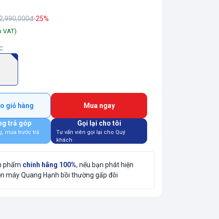
2,990,000đ
-25%
m VAT)
t
:
o giỏ hàng
Mua ngay
g trả góp
Gọi lại cho tôi
g, mua trước trả
Tư vấn viên gọi lại cho Quý
39
khách
ản phẩm
chính hãng 100%
, nếu bạn phát hiện
ện máy Quang Hạnh bồi thường gấp đôi