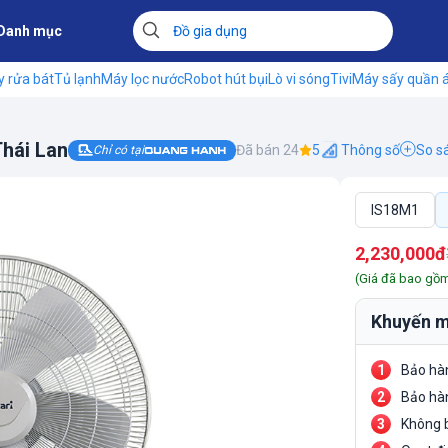
Danh mục
 rửa bát
Tủ lạnh
Máy lọc nước
Robot hút bụi
Lò vi sóng
Tivi
Máy sấy quần 
Thái Lan
Đã bán 24
5
Thông số
So s
Chỉ có tại
IS18M1
2,230,000đ
(Giá đã bao gồ
Khuyến m
Bảo hà
Bảo hà
Không b