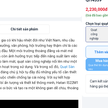
2,230,000đ
(Giá đã bao gồ
Chọn
loại quạ
Đánh giá sản phẩm
Chi tiết sản phẩm
Quạt
công
nghiệp
 gia có khí hậu nhiệt đới như Việt Nam, nhu cầu
Điện Máy Quang Hạnh Hà Đông
xưởng, văn phòng, hội trường hay thậm chí là các
128 Nguyễn Văn Lộc, Mộ Lao, Hà Đông, Hà Nội
àng đầu. Một môi trường thoáng đãng và mát mẻ
Thêm và
 còn ảnh hưởng trực tiếp đến năng suất làm việc
024.6260.4488 - 024 6260 4466
Mua hàn
áp làm mát, quạt sàn công nghiệp nổi lên như một
Qua thẻ tín dụn
ánh giá Quạt sàn công nghiệp Hatari IS22M1 Thái Lan QH43
nh hoạt trong sử dụng. Và trong số đó,
Quạt Sàn
Điện Máy Quang Hạnh Đống Đa
sau
 đáng chú ý, hội tụ đầy đủ những yếu tố cần thiết
313 Giảng Võ, Đống Đa, Hà Nội
uộc chiến chống lại cái nóng. Với sự kết hợp
Rất tốt
Tốt
Tạm ổn
Tệ
Rất tệ
Cam kết s
0981 569 875
 bỉ ấn tượng và thiết kế thông minh, Hatari IS22M1
hàng giả Đi
i oi bức và tạo ra một không gian dễ chịu, thoáng