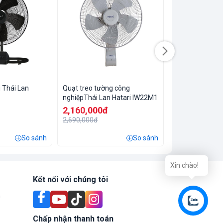
2,250,000đ
2,990,000đ
 Thái Lan
Quạt treo tường công
nghiệpThái Lan Hatari IW22M1
2,160,000đ
2,690,000đ
So sánh
So sánh
Xin chào!
Kết nối với chúng tôi
n
Liên hệ
Chấp nhận thanh toán