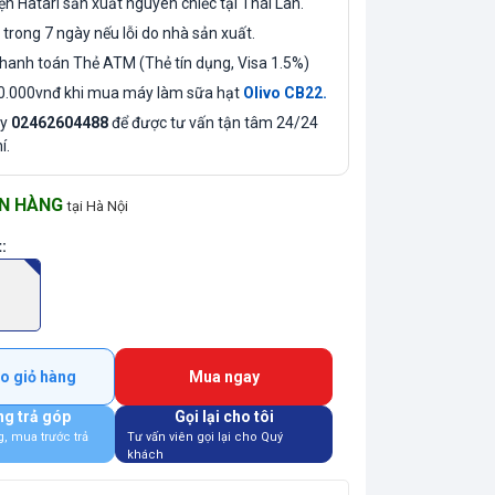
ện Hatari sản xuất nguyên chiếc tại Thái Lan.
 trong 7 ngày nếu lỗi do nhà sản xuất.
thanh toán Thẻ ATM (Thẻ tín dụng, Visa 1.5%)
0.000vnđ khi mua máy làm sữa hạt
Olivo CB22.
ay
02462604488
để được tư vấn tận tâm 24/24
í.
N HÀNG
tại Hà Nội
t
:
o giỏ hàng
Mua ngay
g trả góp
Gọi lại cho tôi
g, mua trước trả
Tư vấn viên gọi lại cho Quý
khách