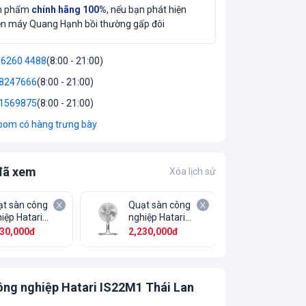
ản phẩm
chính hãng 100%
, nếu bạn phát hiện
ện máy Quang Hạnh bồi thường gấp đôi
 6260 4488
(8:00 - 21:00)
8247666
(8:00 - 21:00)
1569875
(8:00 - 21:00)
om có hàng trưng bày
đã xem
Xóa lịch sử
t sàn công
Quạt sàn công
Quạt sà
iệp Hatari
nghiệp Hatari
nghiệp 
2M1 Thái Lan
IS22M1 Thái Lan
IS22M1 
230,000đ
2,230,000đ
2,230,
ông nghiệp Hatari IS22M1 Thái Lan