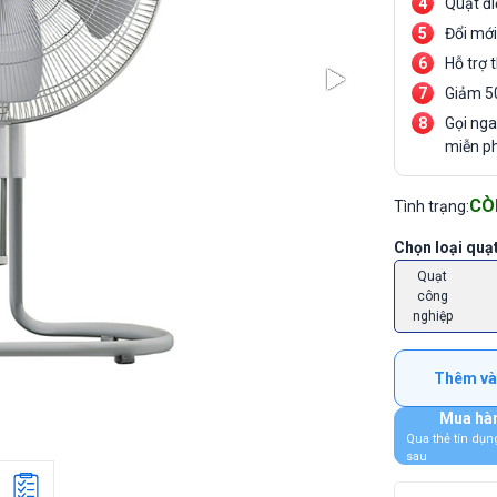
Quạt đi
Đổi mới
Hỗ trợ 
Giảm 5
Gọi ng
miễn ph
CÒ
Tình trạng:
Chọn
loại quạ
Quạt
công
nghiệp
Thêm và
Mua hàn
Qua thẻ tín dụn
sau