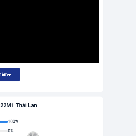
thêm
IS22M1 Thái Lan
100%
0%