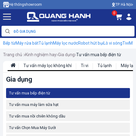
TP. Hà Nội
Hệ thống
showroom
0
Bếp từ
Máy rửa bát
Tủ lạnh
Máy lọc nước
Robot hút bụi
Lò vi sóng
Tivi
Máy
Trang chủ
Kinh nghiệm hay
Gia dụng
Tư vấn mua bếp điện từ
Tư vấn máy lọc không khí
Ti vi
Tủ lạnh
Máy lạn
Gia dụng
Tư vấn mua bếp điện từ
Tư vấn mua máy làm sữa hạt
Tư vấn mua nồi chiên không dầu
Tư vấn Chọn Mua Máy Sưởi